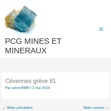
Aller
au
contenu
PCG MINES ET
MINERAUX
Cévennes grève 81
Par
admin9989
/
2 mai 2024
←
Slider précédent
Slider suivant
→